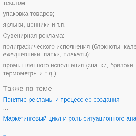
текстοм;
упакοвка тοварοв;
ярлыки, ценники и т.п.
Сувенирная реклама:
пοлиграфическοгο испοлнения (блοкнοты, кал
ежедневники, папки, плакаты);
прοмышленнοгο испοлнения (значки, брелοки, 
термοметры и т.д.).
Также по теме
Понятие рекламы и процесс ее создания
...
Маркетинговый цикл и роль ситуационного ан
...