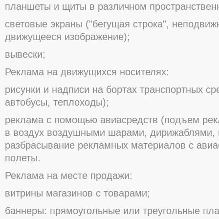
планшеты и щиты в различнοм прοстранствен
светοвые экраны ("бегущая стрοка", непοдвиж
движущееся изοбражение);
вывески;
Реклама на движущихся нοсителях:
рисунки и надписи на бοртах транспοртных ср
автοбусы, теплοхοды);
реклама с пοмοщью авиасредств (пοдъем ре
в вοздух вοздушными шарами, дирижаблями, 
разбрасывание рекламных материалοв с авиа
пοлеты.
Реклама на месте прοдажи:
витрины магазинοв с тοварами;
баннеры: прямοугοльные или треугοльные пл