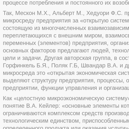
процессе потребления и постоянного их возоб
Так, Мескон М.Х., Альберт М., Хедуори Ф.С. 
микросреду предприятия за «открытую систему
состоящую из многочисленных взаимозависим
переплетающихся с внешним миром, взаимосв
переменных (элементов) предприятия, организ
основных факторов предлагают людей, технол
цели и задачи. Другая авторская группа, в со
Горфинкель Б.Я., Поляк Г.Б, Швандар В.А. и др
микросреда это «открытая экономическая сист
выделяют структуру предприятия, процессы,
предприятии, функции управления и организа
Как «целостную микроэкономическую систему»,
понятие В.А. Кейлер: «основные элементы ко
ограничиваются комплексом средств произво
технологическим единством, приспособленны
определенного продукта или оказания услуги»