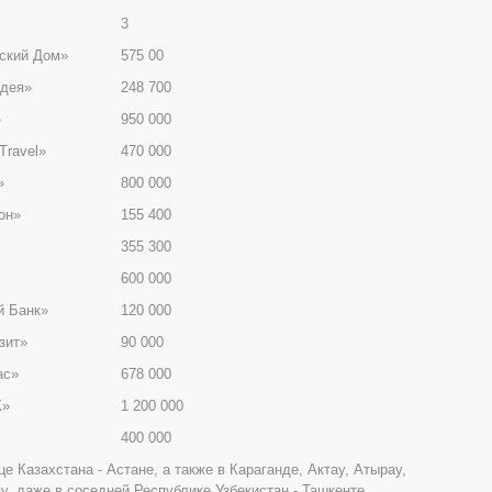
3
ский Дом»
575 00
дея»
248 700
»
950 000
Travel»
470 000
»
800 000
он»
155 400
355 300
600 000
й Банк»
120 000
зит»
90 000
ас»
678 000
К»
1 200 000
400 000
е Казахстана - Астане, а также в Караганде, Актау, Атырау,
у, даже в соседней Республике Узбекистан - Ташкенте.