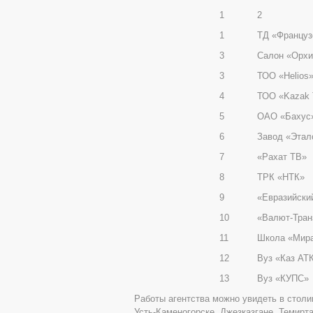
1
2
1
ТД «Француз
3
Салон «Орхи
3
ТОО «Helios
4
ТОО «Kazak 
5
ОАО «Бахус
6
Завод «Этал
7
«Рахат ТВ»
8
ТРК «НТК»
9
«Евразийски
10
«Валют-Тран
11
Школа «Мир
12
Вуз «Каз АТ
13
Вуз «КУПС»
Работы агентства можно увидеть в столиц
Усть-Каменогорске, Джезказгане, Темирта