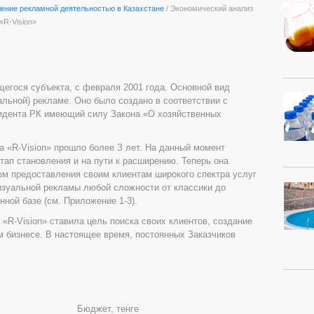
ление рекламной деятельностью в Казахстане
/ Экономический анализ
«R-Vision»
щегося субъекта, с февраля 2001 года. Основной вид
альной) рекламе. Оно было создано в соответствии с
идента РК имеющий силу Закона «О хозяйственных
а «R-Vision» прошло более З лет. На данный момент
тап становления и на пути к расширению. Теперь она
ем предоставления своим клиентам широкого спектра услуг
визуальной рекламы любой сложности от классики до
ной базе (см. Приложение 1-3).
«R-Vision» ставила цель поиска своих клиентов, создание
 бизнесе. В настоящее время, постоянных Заказчиков
Бюджет, тенге