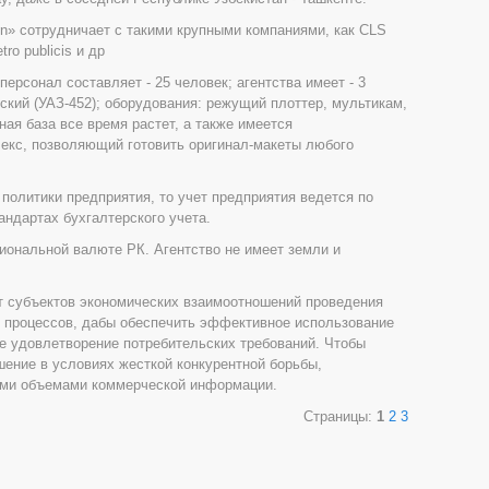
on» сотрудничает с такими крупными компаниями, как CLS
tro publicis и др
персонал составляет - 25 человек; агентства имеет - 3
ский (УАЗ-452); оборудования: режущий плоттер, мультикам,
ая база все время растет, а также имеется
кс, позволяющий готовить оригинал-макеты любого
 политики предприятия, то учет предприятия ведется по
андартах бухгалтерского учета.
иональной валюте РК. Агентство не имеет земли и
т субъектов экономических взаимоотношений проведения
е процессов, дабы обеспечить эффективное использование
е удовлетворение потребительских требований. Чтобы
ение в условиях жесткой конкурентной борьбы,
ыми объемами коммерческой информации.
Страницы:
1
2
3