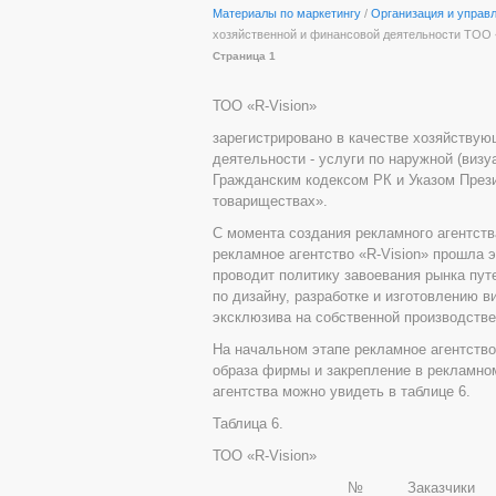
Материалы по маркетингу
/
Организация и управ
хозяйственной и финансовой деятельности ТОО 
Страница 1
ТОО «R-Vision»
зарегистрировано в качестве хозяйствую
деятельности - услуги по наружной (визу
Гражданским кодексом РК и Указом През
товариществах».
С момента создания рекламного агентств
рекламное агентство «R-Vision» прошла э
проводит политику завоевания рынка пут
по дизайну, разработке и изготовлению 
эксклюзива на собственной производствен
На начальном этапе рекламное агентство 
образа фирмы и закрепление в рекламном
агентства можно увидеть в таблице 6.
Таблица 6.
ТОО «R-Vision»
№
Заказчики