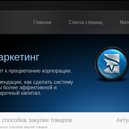
Главная
Список страниц
Мат
ркетинг
т к процветанию корпорации.
ендации, как сделать систему
ы более эффективной и
арочный капитал.
способов закупки товаров
Акту
ьных способов закупки товаров